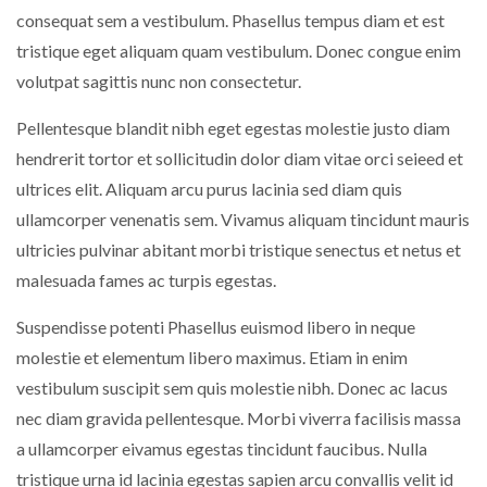
consequat sem a vestibulum. Phasellus tempus diam et est
tristique eget aliquam quam vestibulum. Donec congue enim
volutpat sagittis nunc non consectetur.
Pellentesque blandit nibh eget egestas molestie justo diam
hendrerit tortor et sollicitudin dolor diam vitae orci seieed et
ultrices elit. Aliquam arcu purus lacinia sed diam quis
ullamcorper venenatis sem. Vivamus aliquam tincidunt mauris
ultricies pulvinar abitant morbi tristique senectus et netus et
malesuada fames ac turpis egestas.
Suspendisse potenti Phasellus euismod libero in neque
molestie et elementum libero maximus. Etiam in enim
vestibulum suscipit sem quis molestie nibh. Donec ac lacus
nec diam gravida pellentesque. Morbi viverra facilisis massa
a ullamcorper eivamus egestas tincidunt faucibus. Nulla
tristique urna id lacinia egestas sapien arcu convallis velit id