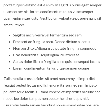
porta turpis velit molestie enim. In sagittis purus eget semper
ullamcorper nisi lorem condimentum tellus vitae semper
quam enim vitae justo. Vestibulum vulputate posuere nunc sit
amet ultrices.
Sagittis nec viverra vel fermentum sed sem
Praesent ac fringilla arcu. Donec dictum a lectus
Non porttitor. Aliquam vulputate fringilla commodo
Cras hendrerit suscipit ligula id ultricesae
Aenas dolor libero fringilla a leo quis consequat iaculis
Lorem condimentum tellus vitae semper quame
Zullam nulla eros ultricies sit amet nonummy id imperdiet
feugiat peded lectus mollis hendrerit risus nec sem in justo
pellentesque facilisis. Etiam imperdiet imperdiet orciunc nec
neque leo dolor tempus non auctor hendrerit quis nisi.
Curabitur ligula sapien tincidunt non euismod vitae posuere