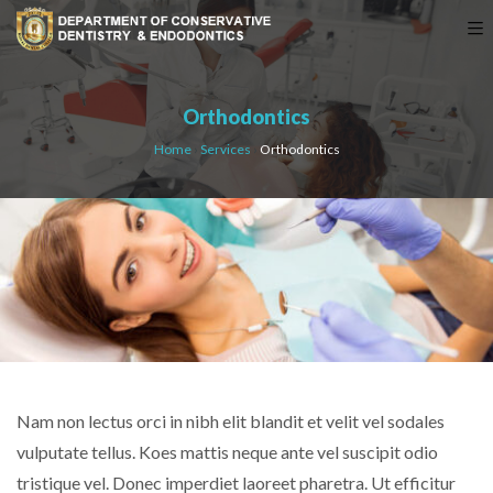
Orthodontics
Home
›
Services
›
Orthodontics
Nam non lectus orci in nibh elit blandit et velit vel sodales
vulputate tellus. Koes mattis neque ante vel suscipit odio
tristique vel. Donec imperdiet laoreet pharetra. Ut efficitur