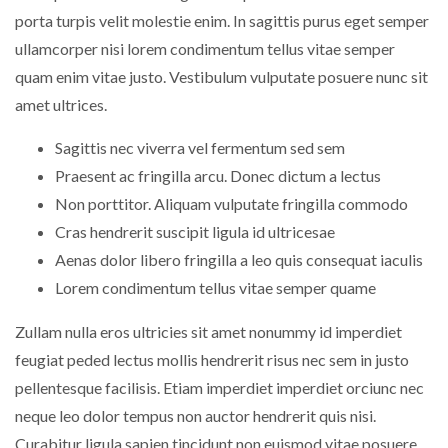
porta turpis velit molestie enim. In sagittis purus eget semper
ullamcorper nisi lorem condimentum tellus vitae semper
quam enim vitae justo. Vestibulum vulputate posuere nunc sit
amet ultrices.
Sagittis nec viverra vel fermentum sed sem
Praesent ac fringilla arcu. Donec dictum a lectus
Non porttitor. Aliquam vulputate fringilla commodo
Cras hendrerit suscipit ligula id ultricesae
Aenas dolor libero fringilla a leo quis consequat iaculis
Lorem condimentum tellus vitae semper quame
Zullam nulla eros ultricies sit amet nonummy id imperdiet
feugiat peded lectus mollis hendrerit risus nec sem in justo
pellentesque facilisis. Etiam imperdiet imperdiet orciunc nec
neque leo dolor tempus non auctor hendrerit quis nisi.
Curabitur ligula sapien tincidunt non euismod vitae posuere