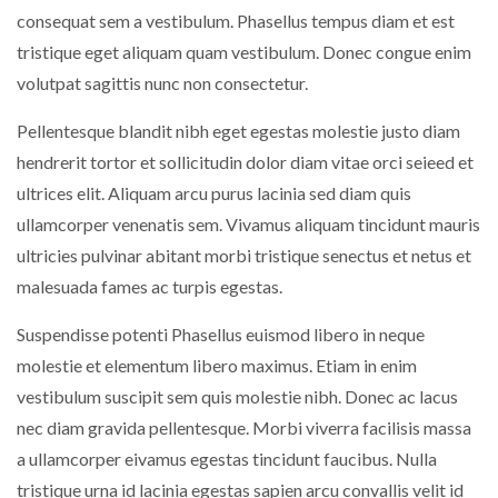
consequat sem a vestibulum. Phasellus tempus diam et est
tristique eget aliquam quam vestibulum. Donec congue enim
volutpat sagittis nunc non consectetur.
Pellentesque blandit nibh eget egestas molestie justo diam
hendrerit tortor et sollicitudin dolor diam vitae orci seieed et
ultrices elit. Aliquam arcu purus lacinia sed diam quis
ullamcorper venenatis sem. Vivamus aliquam tincidunt mauris
ultricies pulvinar abitant morbi tristique senectus et netus et
malesuada fames ac turpis egestas.
Suspendisse potenti Phasellus euismod libero in neque
molestie et elementum libero maximus. Etiam in enim
vestibulum suscipit sem quis molestie nibh. Donec ac lacus
nec diam gravida pellentesque. Morbi viverra facilisis massa
a ullamcorper eivamus egestas tincidunt faucibus. Nulla
tristique urna id lacinia egestas sapien arcu convallis velit id