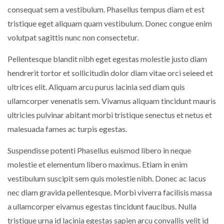
consequat sem a vestibulum. Phasellus tempus diam et est
tristique eget aliquam quam vestibulum. Donec congue enim
volutpat sagittis nunc non consectetur.
Pellentesque blandit nibh eget egestas molestie justo diam
hendrerit tortor et sollicitudin dolor diam vitae orci seieed et
ultrices elit. Aliquam arcu purus lacinia sed diam quis
ullamcorper venenatis sem. Vivamus aliquam tincidunt mauris
ultricies pulvinar abitant morbi tristique senectus et netus et
malesuada fames ac turpis egestas.
Suspendisse potenti Phasellus euismod libero in neque
molestie et elementum libero maximus. Etiam in enim
vestibulum suscipit sem quis molestie nibh. Donec ac lacus
nec diam gravida pellentesque. Morbi viverra facilisis massa
a ullamcorper eivamus egestas tincidunt faucibus. Nulla
tristique urna id lacinia egestas sapien arcu convallis velit id