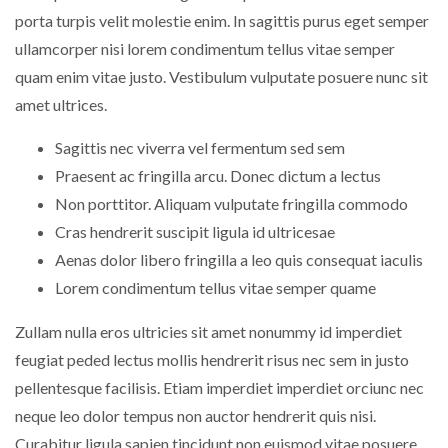
porta turpis velit molestie enim. In sagittis purus eget semper
ullamcorper nisi lorem condimentum tellus vitae semper
quam enim vitae justo. Vestibulum vulputate posuere nunc sit
amet ultrices.
Sagittis nec viverra vel fermentum sed sem
Praesent ac fringilla arcu. Donec dictum a lectus
Non porttitor. Aliquam vulputate fringilla commodo
Cras hendrerit suscipit ligula id ultricesae
Aenas dolor libero fringilla a leo quis consequat iaculis
Lorem condimentum tellus vitae semper quame
Zullam nulla eros ultricies sit amet nonummy id imperdiet
feugiat peded lectus mollis hendrerit risus nec sem in justo
pellentesque facilisis. Etiam imperdiet imperdiet orciunc nec
neque leo dolor tempus non auctor hendrerit quis nisi.
Curabitur ligula sapien tincidunt non euismod vitae posuere